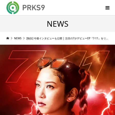
NEWS
NEWS
[独自] 今後インタビューも公開 │ 注目の7がデビューEP『7-11』をリリース