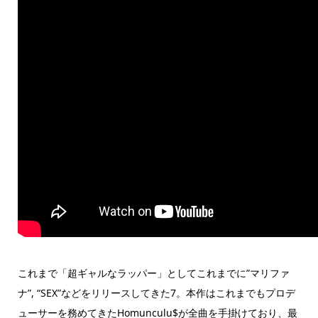
これまで「超ギャルなラッパー」としてこれまでに”マリファ
ナ”, “SEX”などをリリースしてきた7。本作はこれまでもプロデ
ューサーを務めてきたHomunculu$が全曲を手掛けており、最