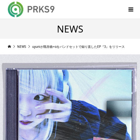
NEWS
NEWS
uyuniが既存曲+αをバンドセットで録り直したEP『3』をリリース