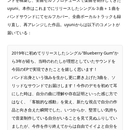
ンドを構築し、全曲セルフプロデュースで楽曲を制作してきた
uyuni。本作はこれまでにリリースしたシングル３曲＋１曲を
バンドサウンドにてセルフカバー、全曲ボーカルトラックも録
り直し、再アレンジした作品。uyuniからは以下のコメントが
届いている：
2019年に初めてリリースしたシングル”Blueberry Gum”か
ら3年が経ち、当時のわたしが理想としていたサウンドを
今回のEPで実現できたことを嬉しく思います！
バンド出身という強みを生かし更に磨き上げた3曲を、ソ
リッドなサウンドでお届けします！今作のデモを初めて耳
にした時は、自分の曲に理解や存在証明といった感じ方で
はなく、「客観的な感動」を覚え、新たな視点で自分の作
品と向き合えた瞬間でした。いつからか、堅苦しい気持ち
で音楽制作している自分がいることを見て見ぬふりしてい
ましたが、今作を作り終えてからは自由でイイよと自分を