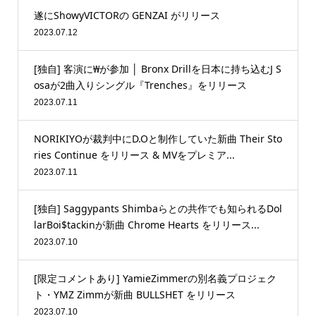
遂にShowyVICTORの GENZAI がリリース
2023.07.12
[独自] 客演に₩が参加 │ Bronx Drillを日本に持ち込むJ S
osaが2曲入りシングル『Trenches』をリリース
2023.07.11
NORIKIYOが裁判中にD.Oと制作していた新曲 Their Sto
ries Continue をリリース & MVをプレミア...
2023.07.11
[独自] Saggypants Shimbaらとの共作でも知られるDol
larBoi$tackinが新曲 Chrome Hearts をリリース...
2023.07.10
[限定コメントあり] YamieZimmerの別名義プロジェク
ト・YMZ Zimmが新曲 BULLSHET をリリース
2023.07.10