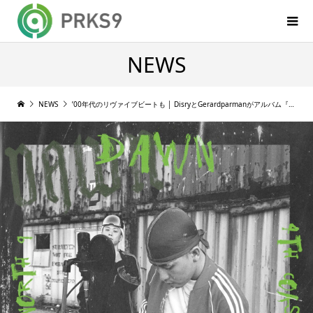
NEWS
NEWS
’00年代のリヴァイブビートも │ DisryとGerardparmanがアルバム『D A W N』をリリース