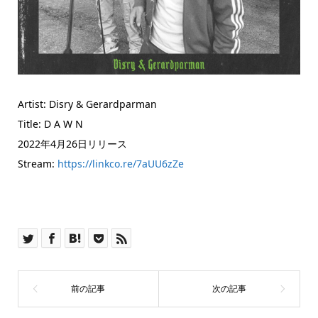
Artist: Disry & Gerardparman
Title: D A W N
2022年4月26日リリース
Stream:
https://linkco.re/7aUU6zZe