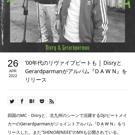
26
’00年代のリヴァイブビートも │ Disryと
Gerardparmanがアルバム『D A W N』を
APR
2022
リリース
四国のMC・Disryと、北九州のシーンで活躍するDJ/ビートメイ
カーのGerardparmanがジョイントアルバム『D A W N』をリ
リースした。また”SHINOBINEEE”のMVも公開されている。