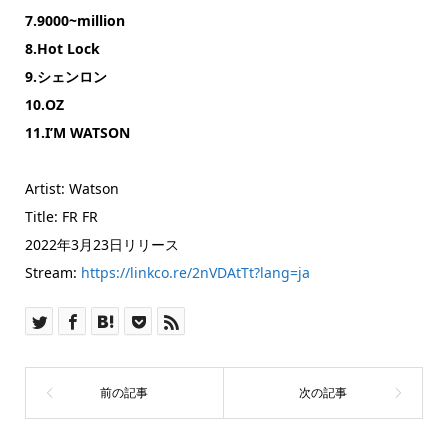
7.9000~million
8.Hot Lock
9.シェンロン
10.OZ
11.I’M WATSON
Artist: Watson
Title: FR FR
2022年3月23日リリース
Stream:
https://linkco.re/2nVDAtTt?lang=ja