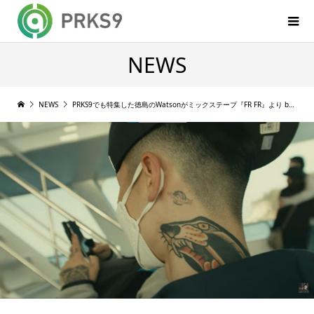
NEWS
NEWS
PRKS9でも特集した徳島のWatsonがミックステープ『FR FR』より break bad のMVを公開