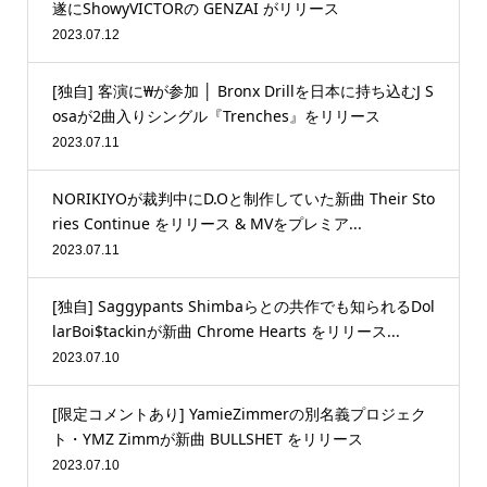
遂にShowyVICTORの GENZAI がリリース
2023.07.12
[独自] 客演に₩が参加 │ Bronx Drillを日本に持ち込むJ S
osaが2曲入りシングル『Trenches』をリリース
2023.07.11
NORIKIYOが裁判中にD.Oと制作していた新曲 Their Sto
ries Continue をリリース & MVをプレミア...
2023.07.11
[独自] Saggypants Shimbaらとの共作でも知られるDol
larBoi$tackinが新曲 Chrome Hearts をリリース...
2023.07.10
[限定コメントあり] YamieZimmerの別名義プロジェク
ト・YMZ Zimmが新曲 BULLSHET をリリース
2023.07.10