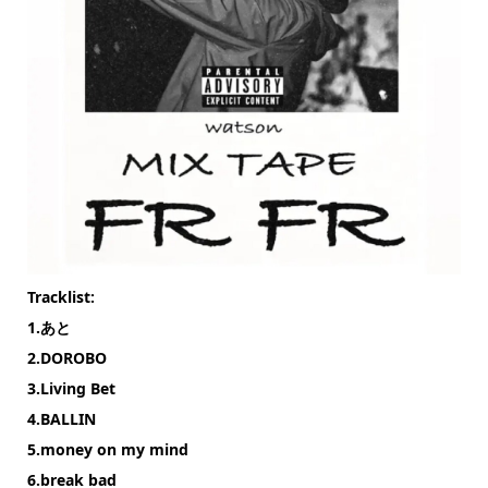
Tracklist:
1.あと
2.DOROBO
3.Living Bet
4.BALLIN
5.money on my mind
6.break bad