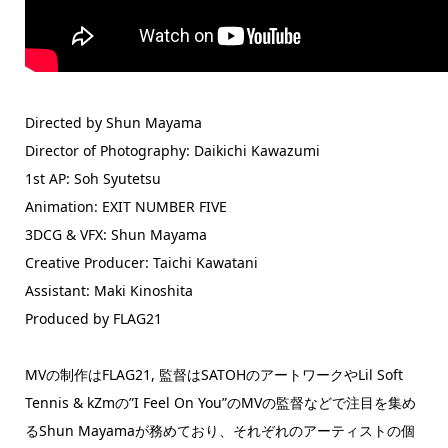
Directed by Shun Mayama
Director of Photography: Daikichi Kawazumi
1st AP: Soh Syutetsu
Animation: EXIT NUMBER FIVE
3DCG & VFX: Shun Mayama
Creative Producer: Taichi Kawatani
Assistant: Maki Kinoshita
Produced by FLAG21
MVの制作はFLAG21, 監督はSATOHのアートワークやLil Soft
Tennis & kZmの”I Feel On You”のMVの監督などで注目を集め
るShun Mayamaが務めており、それぞれのアーティストの個