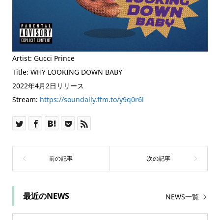
Artist: Gucci Prince
Title: WHY LOOKING DOWN BABY
2022年4月2日リリース
Stream:
https://soundally.ffm.to/y9q0r6l
最近のNEWS
NEWS一覧