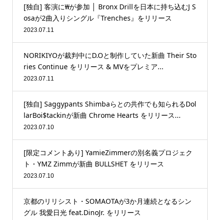
[独自] 客演に₩が参加 │ Bronx Drillを日本に持ち込むJ S
osaが2曲入りシングル『Trenches』をリリース
2023.07.11
NORIKIYOが裁判中にD.Oと制作していた新曲 Their Sto
ries Continue をリリース & MVをプレミア...
2023.07.11
[独自] Saggypants Shimbaらとの共作でも知られるDol
larBoi$tackinが新曲 Chrome Hearts をリリース...
2023.07.10
[限定コメントあり] YamieZimmerの別名義プロジェク
ト・YMZ Zimmが新曲 BULLSHET をリリース
2023.07.10
京都のリリシスト・SOMAOTAが3か月連続となるシン
グル 我愛日光 feat.DinoJr. をリリース