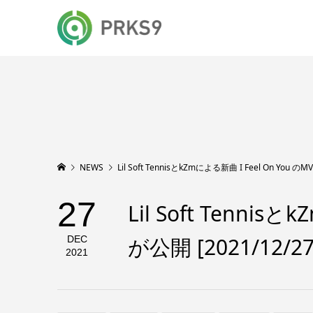
NEWS
Lil Soft TennisとkZmによる新曲 I Feel On You のM
27
Lil Soft Tennis
が公開 [2021/12/27
DEC
2021