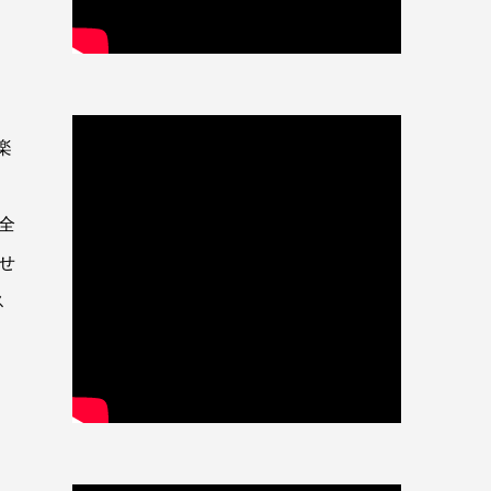
楽
。全
させ
ス