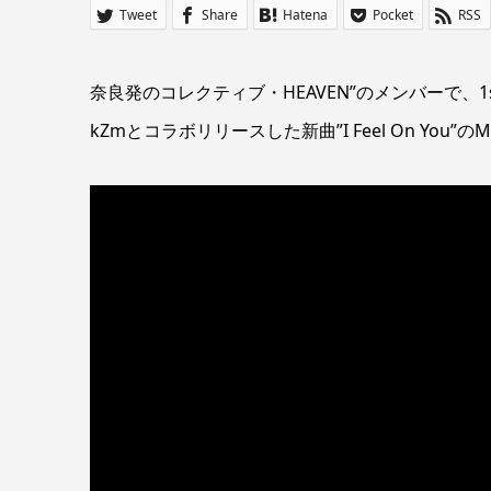
Tweet
Share
Hatena
Pocket
RSS
奈良発のコレクティブ・HEAVEN”のメンバーで、1stミ
kZmとコラボリリースした新曲”I Feel On You”