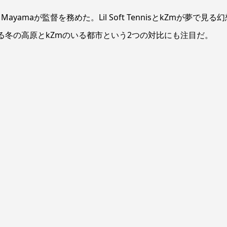
ayamaが監督を務めた。Lil Soft TennisとkZmが夢で見る
isがいる冬の高原とkZmのいる都市という2つの対比にも注目だ。