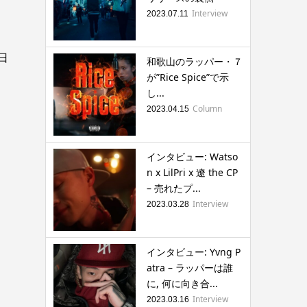
Interview
2023.07.11
日
和歌山のラッパー・７
が”Rice Spice”で示
し...
Column
2023.04.15
インタビュー: Watso
n x LilPri x 遼 the CP
– 売れたプ...
Interview
2023.03.28
インタビュー: Yvng P
atra – ラッパーは誰
に, 何に向き合...
Interview
2023.03.16