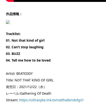
作品情報：
Tracklist:
01. Not that kind of girl
02. Can’t stop laughing
03. BUZZ
04. Tell me how to be loved
Artist: BEATEDDY
Title: NOT THAT KIND OF GIRL
発売日：2021/12/22（水）
レーベル:Gathering Of Death
Stream:
https://ultravybe.lnk.to/notthatkindofgirl