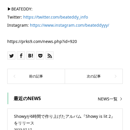
▶BEATEDDY:
Twitter:
https://twitter.com/beateddy_info
Instagram:
https://www.instagram.com/beateddyyy/
https://prks9.com/news.php?id=920
最近のNEWS
NEWS一覧
Showyが6時間で作り上げたアルバム『Showy is lit 2』
をリリース