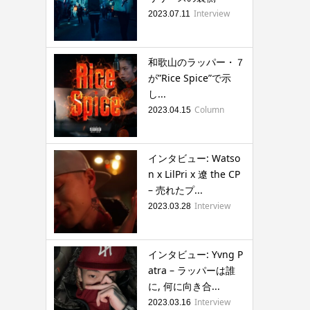
Interview
2023.07.11
和歌山のラッパー・７
が”Rice Spice”で示
し...
Column
2023.04.15
インタビュー: Watso
n x LilPri x 遼 the CP
– 売れたプ...
Interview
2023.03.28
インタビュー: Yvng P
atra – ラッパーは誰
に, 何に向き合...
Interview
2023.03.16