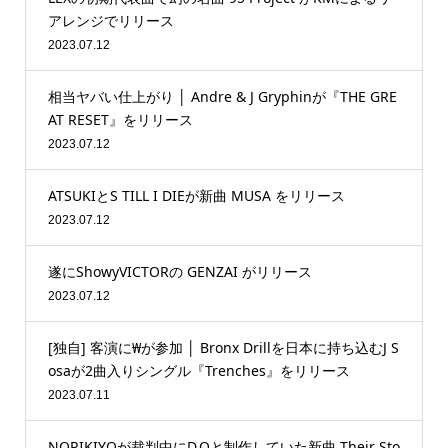
アレンジでリリース
2023.07.12
相当ヤバい仕上がり │ Andre & J Gryphinが『THE GRE
AT RESET』をリリース
2023.07.12
ATSUKIとS TILL I DIEが新曲 MUSA をリリース
2023.07.12
遂にShowyVICTORの GENZAI がリリース
2023.07.12
[独自] 客演に₩が参加 │ Bronx Drillを日本に持ち込むJ S
osaが2曲入りシングル『Trenches』をリリース
2023.07.11
NORIKIYOが裁判中にD.Oと制作していた新曲 Their Sto