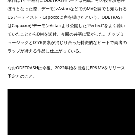
本作は1年半程前にODETRASHパートは完成。その後客演を呼
ぼうとなった際、デーモンAstariなどでのMV公開でも知られる
USアーティスト・Capoxxoに声を掛けたという。ODETRASH
はCapoxxoがデーモンAstariより公開した”Perfect”をよく聴い
ていたことからDMを送付、今回の共演に繋がった。チップミ
ュージックとD’n’B要素が混じり合った特徴的なビートで両者の
ラップが冴える作品に仕上がっている。
なおODETRASHは今後、2022年始を目途にEP&MVをリリース
予定とのこと。