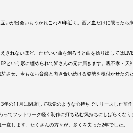
互いが出会いもうかれこれ20年近く。西ノ血だけに限ったら
えきれないほど、ただいい曲を創ろうと曲を捻り出してはLIV
EPという形に纏められて皆さんの元に届きます。親不孝・天神
らを発芽させ、今もなお音楽と向き合い続ける姿勢を根付かせたの
013年の11月に閉店して残党のような心持ちでリリースした前作
わってフットワーク軽く制作に打ち込む気持ちにしばらくなり
界は一変します。たくさんの方々が、多くを失った2年でした。