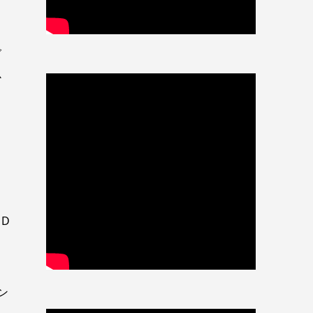
く
ご
心
。
MD
ン