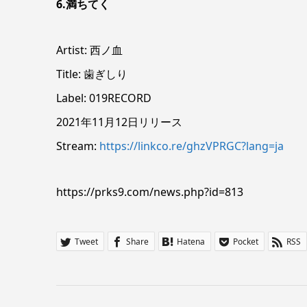
6.満ちてく
Artist: 西ノ血
Title: 歯ぎしり
Label: 019RECORD
2021年11月12日リリース
Stream:
https://linkco.re/ghzVPRGC?lang=ja
https://prks9.com/news.php?id=813
Tweet
Share
Hatena
Pocket
RSS