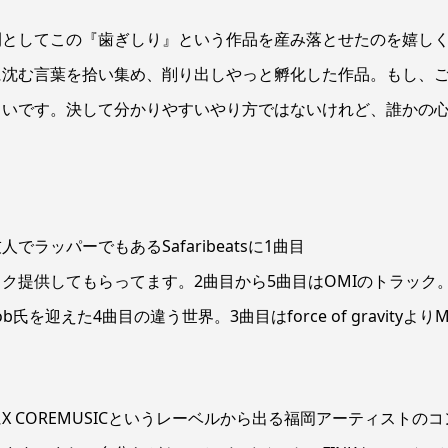
間としてこの『歯ぎしり』という作品を産み落とせたのを嬉し
に沈む言葉を拾い集め、削り出しやっと孵化した作品。もし、
しいです。決して分かりやすいやり方ではないけれど、誰かの
ッパーでもあるSafaribeatsに1曲目
をトラック提供してもらってます。2曲目から5曲目はOMIのトラック
 job氏を迎えた4曲目の違う世界。3曲目はforce of gravityより
 COREMUSICというレーベルから出る福岡アーティストのコ