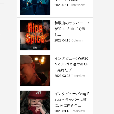
Interview
2023.07.11
和歌山のラッパー・７
が”Rice Spice”で示
ス
し...
Column
2023.04.15
インタビュー: Watso
n x LilPri x 遼 the CP
– 売れたプ...
Interview
2023.03.28
インタビュー: Yvng P
atra – ラッパーは誰
に, 何に向き合...
Interview
2023.03.16