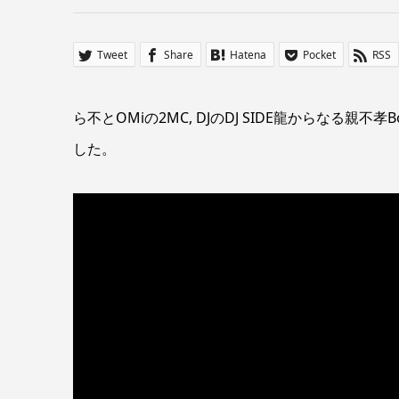
Tweet
Share
Hatena
Pocket
RSS
ら不とOMiの2MC, DJのDJ SIDE龍からなる親
した。