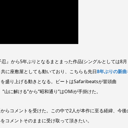
子忍』から5年ぶりとなるまとまった作品(シングルとしては8月
らと共に座敷屋としても動いており、こちらも先日
8年ぶりの新曲
り上げる動きとなる。ビートはSafaribeatsが冒頭曲
ほか、”山に解ける”から”昭和通り”はOMiが手掛けた。
ら不からコメントを受けた。この中で2人が本作に至る経緯、今後
いをコメントそのままに受け取って頂きたい。