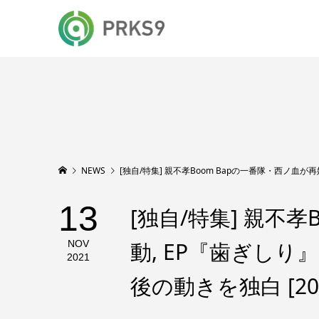
NEWS
[独自/特集] 親不孝Boom Bapの一番隊・西ノ血が再始
13
[独自/特集] 親不
動, EP『歯ぎしり
NOV
2021
後の動きを独白 [2021