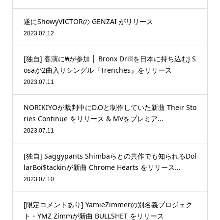
遂にShowyVICTORの GENZAI がリリース
2023.07.12
[独自] 客演に₩が参加 │ Bronx Drillを日本に持ち込むJ S
osaが2曲入りシングル『Trenches』をリリース
2023.07.11
NORIKIYOが裁判中にD.Oと制作していた新曲 Their Sto
ries Continue をリリース & MVをプレミア...
2023.07.11
[独自] Saggypants Shimbaらとの共作でも知られるDol
larBoi$tackinが新曲 Chrome Hearts をリリース...
2023.07.10
[限定コメントあり] YamieZimmerの別名義プロジェク
ト・YMZ Zimmが新曲 BULLSHET をリリース