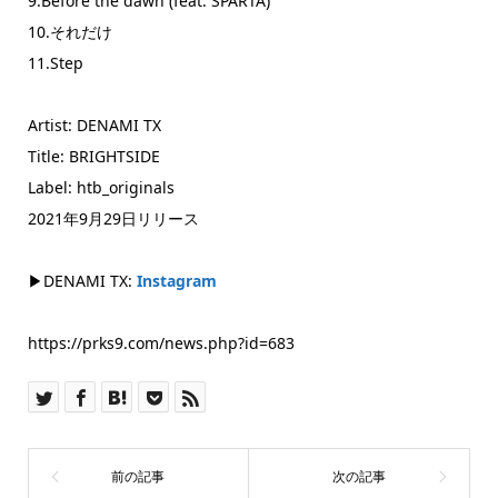
9.Before the dawn (feat. SPARTA)
10.それだけ
11.Step
Artist: DENAMI TX
Title: BRIGHTSIDE
Label: htb_originals
2021年9月29日リリース
▶DENAMI TX:
Instagram
https://prks9.com/news.php?id=683