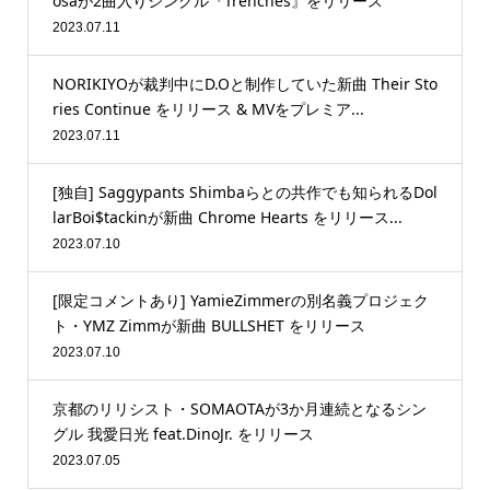
osaが2曲入りシングル『Trenches』をリリース
2023.07.11
NORIKIYOが裁判中にD.Oと制作していた新曲 Their Sto
ries Continue をリリース & MVをプレミア...
2023.07.11
[独自] Saggypants Shimbaらとの共作でも知られるDol
larBoi$tackinが新曲 Chrome Hearts をリリース...
2023.07.10
[限定コメントあり] YamieZimmerの別名義プロジェク
ト・YMZ Zimmが新曲 BULLSHET をリリース
2023.07.10
京都のリリシスト・SOMAOTAが3か月連続となるシン
グル 我愛日光 feat.DinoJr. をリリース
2023.07.05