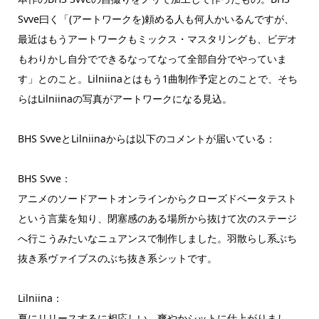
Svve曰く「(アートワークを)頼める人も何人かいるんですが、
最近はもうアートワークもミックス・マスタリングも、ビデオ
もわりかし自分でできるなってなって全部自分でやっていま
す」とのこと。Lilniinaとはもう1曲制作予定とのことで、そち
らはLilniinaの写真がアートワークになる見込。
BHS SvveとLilniinaからは以下のコメントが届いている：
BHS Svve：
アニメのソードアートオンラインからクローズドベータテスト
という言葉を知り、閉塞感のある場所から抜けて次のステージ
へ行こうみたいなニュアンスで制作しました。羽散らし系ぶち
抜き系ヴァイブスのぶち抜き系シットです。
Lilniina：
夏にリリースするに相応しい、爽やかシットに仕上がりまし