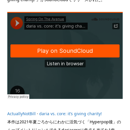
ActuallyNotBill
·
daria vs. core: it’s giving charity!
本作は2021年夏ごろからにわかに活気づく「Hyperpop後」の
ムーブメント/ジャンルであるdariacoreに焦点を当てた1作。