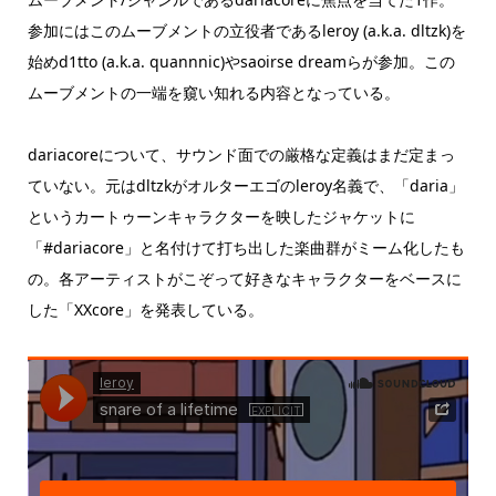
参加にはこのムーブメントの立役者であるleroy (a.k.a. dltzk)を
始めd1tto (a.k.a. quannnic)やsaoirse dreamらが参加。この
ムーブメントの一端を窺い知れる内容となっている。
dariacoreについて、サウンド面での厳格な定義はまだ定まっ
ていない。元はdltzkがオルターエゴのleroy名義で、「daria」
というカートゥーンキャラクターを映したジャケットに
「#dariacore」と名付けて打ち出した楽曲群がミーム化したも
の。各アーティストがこぞって好きなキャラクターをベースに
した「XXcore」を発表している。