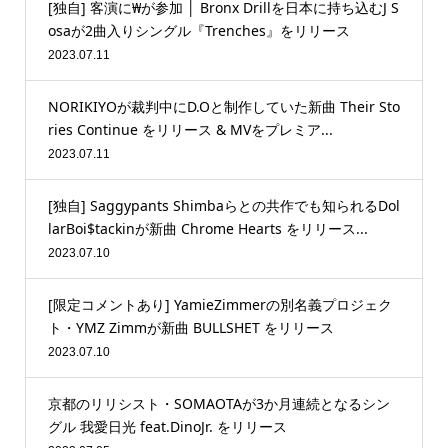
[独自] 客演に₩が参加 │ Bronx Drillを日本に持ち込むJ S
osaが2曲入りシングル『Trenches』をリリース
2023.07.11
NORIKIYOが裁判中にD.Oと制作していた新曲 Their Sto
ries Continue をリリース & MVをプレミア...
2023.07.11
[独自] Saggypants Shimbaらとの共作でも知られるDol
larBoi$tackinが新曲 Chrome Hearts をリリース...
2023.07.10
[限定コメントあり] YamieZimmerの別名義プロジェク
ト・YMZ Zimmが新曲 BULLSHET をリリース
2023.07.10
京都のリリシスト・SOMAOTAが3か月連続となるシン
グル 我愛日光 feat.DinoJr. をリリース