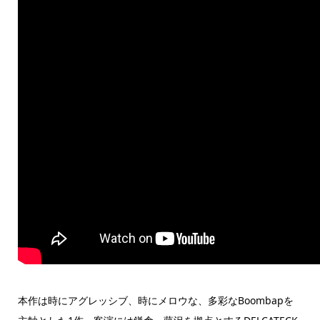
本作は時にアグレッシブ、時にメロウな、多彩なBoombapを