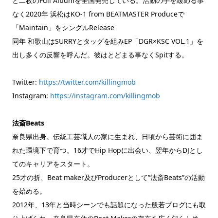
と二枚のFull Albumを全国発売している。活動の手を緩める事
なく2020年 浜松はKO-1 from BEATMASTER Produceで
「Maintain」をシングルRelease
同年 和歌山はSURRYとタッグを組みEP「DGR×KSC VOL.1」を
出し多くの反響を呼んだ。彼はとどまる事なくSpitする。
Twitter:
https://twitter.com/killingmob
Instagram:
https://instagram.com/killingmob
法斎Beats
奈良県出身。伝統工芸職人の家に生まれ、日頃から芸術に囲ま
れた環境下で育つ。16才でHip Hopに出会い、翌年からDJとし
てのキャリアをスタート。
25才の折、Beat maker及びProducerとして”法斎Beats”の活動
を始める。
2012年、13年と当時シーンでも話題になった般若ブログにも取