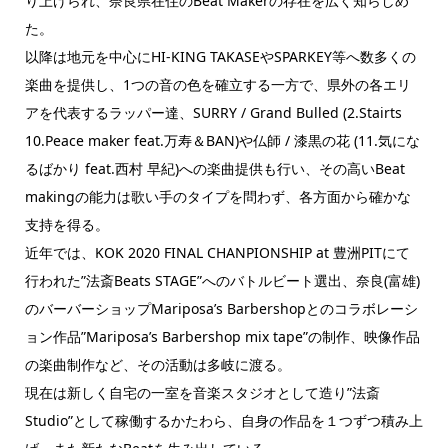
り上げられ、奈良県在住のBeat Makerの存在を広く知らしめ
た。
以降は地元を中心にHI-KING TAKASEやSPARKEY等へ数多くの
楽曲を提供し、1つの音の色を確立する一方で、県外の各エリ
アを代表するラッパー達、SURRY / Grand Bulled (2.Stairts
10.Peace maker feat.万寿＆BAN)や仏師 / 漆黒の花 (11.気にな
るばかり feat.西村 早紀)への楽曲提供も行い、その高いBeat
makingの能力は歌い手のタイプを問わず、各方面から確かな
支持を得る。
近年では、KOK 2020 FINAL CHANPIONSHIP at 豊洲PITにて
行われた”法斎Beats STAGE”へのバトルビート選出、奈良(富雄)
のバーバーショップMariposa’s Barbershopとのコラボレーシ
ョン作品”Mariposa’s Barbershop mix tape”の制作、映像作品
の楽曲制作など、その活動は多岐に渡る。
現在は新しく自宅の一室を音楽スタジオとして造り”法斎
Studio”として稼働するかたわら、自身の作品を１つずつ積み上