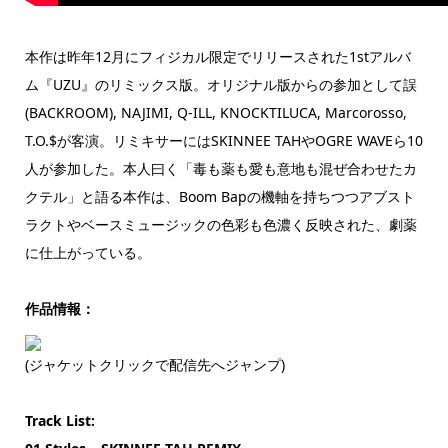
本作は昨年12月にフィジカル限定でリリースされた1stアルバ
ム『UZU』のリミックス版。オリジナル版からの参加として誤
(BACKROOM), NAJIMI, Q-ILL, KNOCKTILUCA, Marcorosso,
T.O.$が客演。リミキサーにはSKINNEE TAHやOGRE WAVEら10
人が参加した。本人曰く「毒も薬も愛も意地も混ぜ合わせたカ
クテル」と語る本作は、Boom Bapの機軸を持ちつつアブスト
ラクトやベースミュージックの色彩も色濃く反映された、劇薬
に仕上がっている。
作品情報：
(ジャケットクリックで配信先へジャンプ)
Track List: