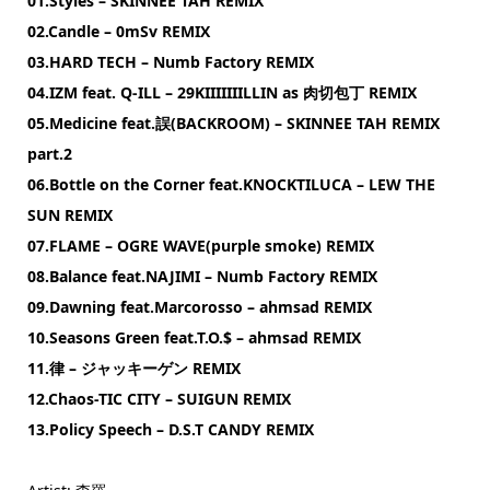
01.Styles – SKINNEE TAH REMIX
02.Candle – 0mSv REMIX
03.HARD TECH – Numb Factory REMIX
04.IZM feat. Q-ILL – 29KIIIIIIILLIN as 肉切包丁 REMIX
05.Medicine feat.誤(BACKROOM) – SKINNEE TAH REMIX
part.2
06.Bottle on the Corner feat.KNOCKTILUCA – LEW THE
SUN REMIX
07.FLAME – OGRE WAVE(purple smoke) REMIX
08.Balance feat.NAJIMI – Numb Factory REMIX
09.Dawning feat.Marcorosso – ahmsad REMIX
10.Seasons Green feat.T.O.$ – ahmsad REMIX
11.律 – ジャッキーゲン REMIX
12.Chaos-TIC CITY – SUIGUN REMIX
13.Policy Speech – D.S.T CANDY REMIX