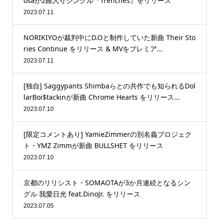
osaが2曲入りシングル『Trenches』をリリース
2023.07.11
NORIKIYOが裁判中にD.Oと制作していた新曲 Their Sto
ries Continue をリリース & MVをプレミア...
2023.07.11
[独自] Saggypants Shimbaらとの共作でも知られるDol
larBoi$tackinが新曲 Chrome Hearts をリリース...
2023.07.10
[限定コメントあり] YamieZimmerの別名義プロジェク
ト・YMZ Zimmが新曲 BULLSHET をリリース
2023.07.10
京都のリリシスト・SOMAOTAが3か月連続となるシン
グル 我愛日光 feat.DinoJr. をリリース
2023.07.05