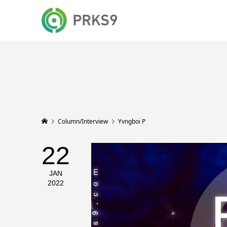
Column/Interview
Yvngboi P
22
JAN
2022