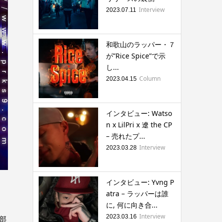
Interview
2023.07.11
和歌山のラッパー・７
が”Rice Spice”で示
し...
Column
2023.04.15
インタビュー: Watso
n x LilPri x 遼 the CP
– 売れたプ...
Interview
2023.03.28
インタビュー: Yvng P
atra – ラッパーは誰
に, 何に向き合...
Interview
2023.03.16
象部