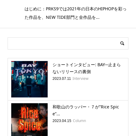
はじめに：PRKS9では2021年の日本のHIPHOPを彩っ
た作品を、NEW TIDE部門と全作品を...
ショートインタビュー: BAY─止まら
ないリリースの裏側
Interview
2023.07.11
和歌山のラッパー・７が”Rice Spic
e”...
Column
2023.04.15