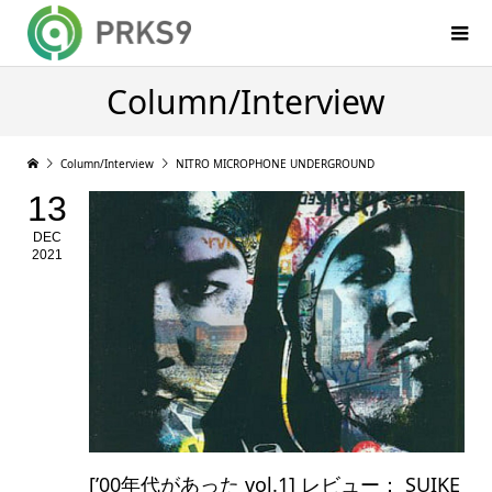
Column/Interview
Column/Interview
NITRO MICROPHONE UNDERGROUND
13
DEC
2021
[’00年代があった vol.1] レビュー： SUIKE