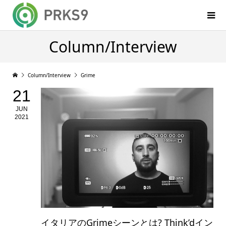
Column/Interview
Column/Interview
Grime
21
JUN
2021
イタリアのGrimeシーンとは? Think’dイン