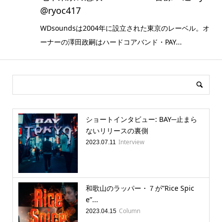
@ryoc417
WDsoundsは2004年に設立された東京のレーベル。オ
ーナーの澤田政嗣はハードコアバンド・PAY...
ショートインタビュー: BAY─止まら
ないリリースの裏側
Interview
2023.07.11
和歌山のラッパー・７が”Rice Spic
e”...
Column
2023.04.15