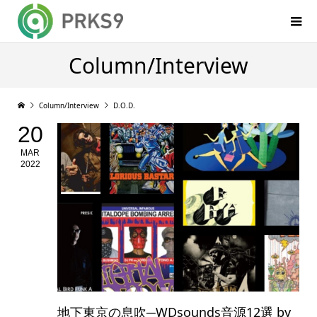
Column/Interview
Column/Interview
D.O.D.
20
MAR
2022
地下東京の息吹─WDsounds音源12選 by