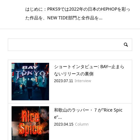
はじめに：PRKS9では2022年の日本のHIPHOPを彩っ
た作品を、NEW TIDE部門と全作品を...
ショートインタビュー: BAY─止まら
ないリリースの裏側
Interview
2023.07.11
和歌山のラッパー・７が”Rice Spic
e”...
Column
2023.04.15