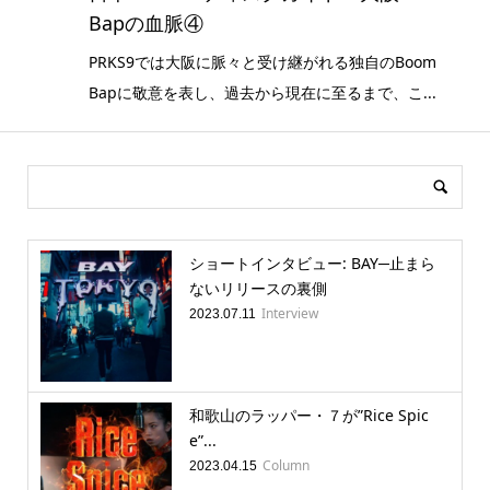
Bapの血脈④
PRKS9では大阪に脈々と受け継がれる独自のBoom
Bapに敬意を表し、過去から現在に至るまで、こ...
ショートインタビュー: BAY─止まら
ないリリースの裏側
Interview
2023.07.11
和歌山のラッパー・７が”Rice Spic
e”...
Column
2023.04.15