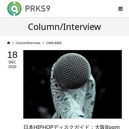
Column/Interview
Column/Interview
CHAO-BASS
18
DEC
2020
日本HIPHOPディスクガイド：大阪Boom