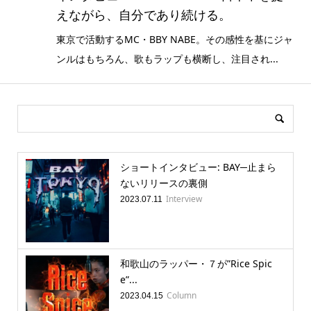
えながら、自分であり続ける。
東京で活動するMC・BBY NABE。その感性を基にジャ
ンルはもちろん、歌もラップも横断し、注目され...
ショートインタビュー: BAY─止まら
ないリリースの裏側
Interview
2023.07.11
和歌山のラッパー・７が”Rice Spic
e”...
Column
2023.04.15