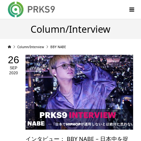
Column/Interview
Column/Interview
BBY NABE
26
SEP
2020
インタビュー： BBY NABE – 日本中を捉